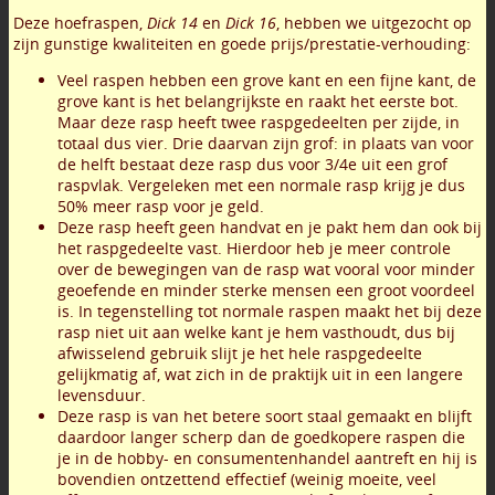
Deze hoefraspen,
Dick 14
en
Dick 16
, hebben we uitgezocht op
zijn gunstige kwaliteiten en goede prijs/prestatie-verhouding:
Veel raspen hebben een grove kant en een fijne kant, de
grove kant is het belangrijkste en raakt het eerste bot.
Maar deze rasp heeft twee raspgedeelten per zijde, in
totaal dus vier. Drie daarvan zijn grof: in plaats van voor
de helft bestaat deze rasp dus voor 3/4e uit een grof
raspvlak. Vergeleken met een normale rasp krijg je dus
50% meer rasp voor je geld.
Deze rasp heeft geen handvat en je pakt hem dan ook bij
het raspgedeelte vast. Hierdoor heb je meer controle
over de bewegingen van de rasp wat vooral voor minder
geoefende en minder sterke mensen een groot voordeel
is. In tegenstelling tot normale raspen maakt het bij deze
rasp niet uit aan welke kant je hem vasthoudt, dus bij
afwisselend gebruik slijt je het hele raspgedeelte
gelijkmatig af, wat zich in de praktijk uit in een langere
levensduur.
Deze rasp is van het betere soort staal gemaakt en blijft
daardoor langer scherp dan de goedkopere raspen die
je in de hobby- en consumentenhandel aantreft en hij is
bovendien ontzettend effectief (weinig moeite, veel