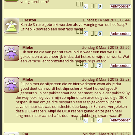
veel geprobeerd!
0
0
Preston
Dinsdag 14 Mei 2013, 08:44
Kan de S-rasp gebruikt worden als vervanging van de hoefrasp?
Of heb ik sowieso een hoefrasp nodig?
0
0
Mieke
Zondag 3 Maart 2013, 22:56
...Ik heb na die van per mi cavallo dus weer een nieuwe DICK
gekocht en o, wat heerlijk is dat, dat het zo onwijs snel werkt. Wat
een verschil, echt ontzettend de hogere prijs waard!
0
-2
Mieke
Zondag 3 Maart 2013, 22:53
Slijpen met de slijpsteen die ze hier verkopen want als je dat
goed doet dan wordt het vlijmscherp. Moet het wel /goed/
gebeuren. In het pakket staat hoe het moet, heb je dat pakket? By
the way, ook nog even mijn complimenten over de geweldige DICK-
raspen. Ik had om geld te besparen een rasp gekocht bij per mi
cavallo maar dat was een slechte duurkoop :-( Een prul vergeleken
deze DICK-raspen. Altijd de DICK raspen gehad en ze gaan heel
lang mee maar aanschaf is duur maar dubbel en dwars waard!!
0
-1
Ria
Vrijdag 1 Maart 2013, 12:32