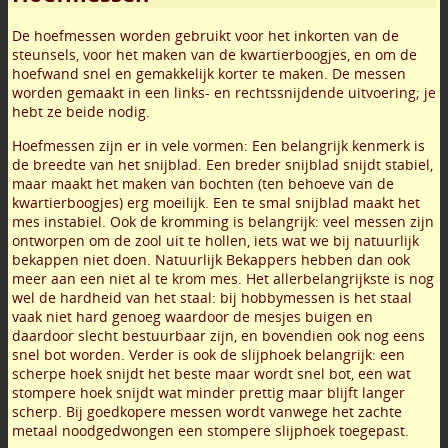
De hoefmessen worden gebruikt voor het inkorten van de
steunsels, voor het maken van de kwartierboogjes, en om de
hoefwand snel en gemakkelijk korter te maken. De messen
worden gemaakt in een links- en rechtssnijdende uitvoering; je
hebt ze beide nodig.
Hoefmessen zijn er in vele vormen: Een belangrijk kenmerk is
de breedte van het snijblad. Een breder snijblad snijdt stabiel,
maar maakt het maken van bochten (ten behoeve van de
kwartierboogjes) erg moeilijk. Een te smal snijblad maakt het
mes instabiel. Ook de kromming is belangrijk: veel messen zijn
ontworpen om de zool uit te hollen, iets wat we bij natuurlijk
bekappen niet doen. Natuurlijk Bekappers hebben dan ook
meer aan een niet al te krom mes. Het allerbelangrijkste is nog
wel de hardheid van het staal: bij hobbymessen is het staal
vaak niet hard genoeg waardoor de mesjes buigen en
daardoor slecht bestuurbaar zijn, en bovendien ook nog eens
snel bot worden. Verder is ook de slijphoek belangrijk: een
scherpe hoek snijdt het beste maar wordt snel bot, een wat
stompere hoek snijdt wat minder prettig maar blijft langer
scherp. Bij goedkopere messen wordt vanwege het zachte
metaal noodgedwongen een stompere slijphoek toegepast.