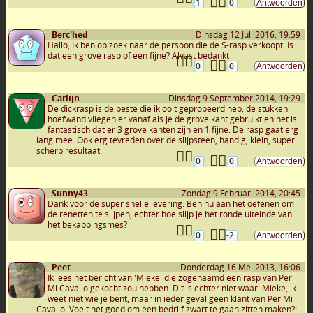
1
0
Berc'hed
Dinsdag 12 Juli 2016, 19:59
Hallo, Ik ben op zoek naar de persoon die de S-rasp verkoopt. Is
dat een grove rasp of een fijne? Alvast bedankt
0
0
Carlijn
Dinsdag 9 September 2014, 19:29
De dickrasp is de beste die ik ooit geprobeerd heb, de stukken
hoefwand vliegen er vanaf als je de grove kant gebruikt en het is
fantastisch dat er 3 grove kanten zijn en 1 fijne. De rasp gaat erg
lang mee. Ook erg tevreden over de slijpsteen, handig, klein, super
scherp resultaat.
0
0
Sunny43
Zondag 9 Februari 2014, 20:45
Dank voor de super snelle levering. Ben nu aan het oefenen om
de renetten te slijpen, echter hoe slijp je het ronde uiteinde van
het bekappingsmes?
0
-2
Peet
Donderdag 16 Mei 2013, 16:06
Ik lees het bericht van 'Mieke' die zogenaamd een rasp van Per
Mi Cavallo gekocht zou hebben. Dit is echter niet waar. Mieke, ik
weet niet wie je bent, maar in ieder geval geen klant van Per Mi
Cavallo. Voelt het goed om een bedrijf zwart te gaan zitten maken?!