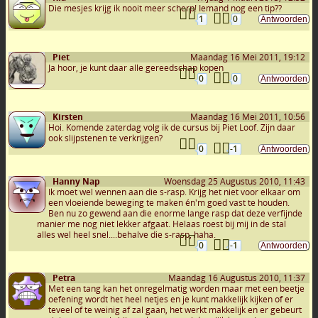
Die mesjes krijg ik nooit meer scherp! Iemand nog een tip??
1
0
Piet
Maandag 16 Mei 2011, 19:12
Ja hoor, je kunt daar alle gereedschap kopen
0
0
Kirsten
Maandag 16 Mei 2011, 10:56
Hoi. Komende zaterdag volg ik de cursus bij Piet Loof. Zijn daar
ook slijpstenen te verkrijgen?
0
-1
Hanny Nap
Woensdag 25 Augustus 2010, 11:43
Ik moet wel wennen aan die s-rasp. Krijg het niet voor elkaar om
een vloeiende beweging te maken én'm goed vast te houden.
Ben nu zo gewend aan die enorme lange rasp dat deze verfijnde
manier me nog niet lekker afgaat. Helaas roest bij mij in de stal
alles wel heel snel....behalve die s-rasp, haha.
0
-1
Petra
Maandag 16 Augustus 2010, 11:37
Met een tang kan het onregelmatig worden maar met een beetje
oefening wordt het heel netjes en je kunt makkelijk kijken of er
teveel of te weinig af zal gaan, het werkt makkelijk en er gebeurt