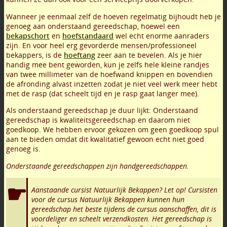
Wanneer je eenmaal zelf de hoeven regelmatig bijhoudt heb je
genoeg aan onderstaand gereedschap, hoewel een
bekapschort
en
hoefstandaard
wel echt enorme aanraders
zijn. En voor heel erg gevorderde mensen/professioneel
bekappers, is de
hoeftang
zeer aan te bevelen. Als je hier
handig mee bent geworden, kun je zelfs hele kleine randjes
van twee millimeter van de hoefwand knippen en bovendien
de afronding alvast inzetten zodat je niet veel werk meer hebt
met de rasp (dat scheelt tijd en je rasp gaat langer mee).
Als onderstaand gereedschap je duur lijkt: Onderstaand
gereedschap is kwaliteitsgereedschap en daarom niet
goedkoop. We hebben ervoor gekozen om geen goedkoop spul
aan te bieden omdat dit kwalitatief gewoon echt niet goed
genoeg is.
Onderstaande gereedschappen zijn handgereedschappen.
Aanstaande cursist Natuurlijk Bekappen? Let op! Cursisten
voor de cursus Natuurlijk Bekappen kunnen hun
gereedschap het beste tijdens de cursus aanschaffen, dit is
voordeliger en scheelt verzendkosten. Het gereedschap is