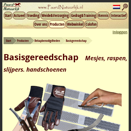
Start
Actueel
Voeding
Weide&Verzorging
Gedrag&Training
Kennis
Interactief
Over ons
Producten
Webwinkel
Colofon
Inloggen
Start
Producten
Bekapbenodigdheden
Basisgereedschap
Basisgereedschap
Mesjes, raspen,
slijpers. handschoenen