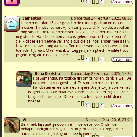
0
0
Samantha
Donderdag 27 Februari 2025, 08:36
Ik heb meer dan 15 jaar geleden de cursus gedaan en ook de
messen, handschoenen, vijl en tang besteld. Ik heb deze spullen
nog steeds! De tang en messen 1a2 x Bij geslepen maar heb ze
nog steeds. Handschoenen zijn pas geleden wel echt versleten. Als
zie ik dat er een nieuwe variant is dus die zal nog langer mee gaan!
Ik wil een nieuwe tang aanschaffen maar weet even niet welke dat
toen der tijd was. Maar wat ik wil zeggen je krijgt echt kwaliteit voor
je geld! Nog altijd heel blij mee!
1
0
Ilona Kooistra
Donderdag 27 Februari 2025, 17:29
Hoi Samantha, hartstikke fijn om te horen, dank je wel! De
tangen zijn niet gewijzigd. Er is er een met kortere
handvaten en eentje met langere. Als je twijfelt welke het
is, geef dan jouw maat even door bij de bestelling. De grote
tang is de 'normale'. De kleine is alleen voor echt kleine
hoefjes.
0
0
Wil
Dinsdag 12 Juli 2016, 23:04
Berc'hed, hij staat gewoon hier in de webshop. Onder de
bekapbenodigdheden. Qua fijn- of grofheid zou ik zeggen: er
middenin. Is een fijn ding om mee te werken.