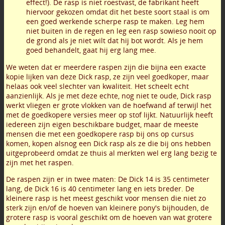
effect!). De rasp is niet roestvast, de fabrikant heeft
hiervoor gekozen omdat dit het beste soort staal is om
een goed werkende scherpe rasp te maken. Leg hem
niet buiten in de regen en leg een rasp sowieso nooit op
de grond als je niet wilt dat hij bot wordt. Als je hem
goed behandelt, gaat hij erg lang mee.
We weten dat er meerdere raspen zijn die bijna een exacte
kopie lijken van deze Dick rasp, ze zijn veel goedkoper, maar
helaas ook veel slechter van kwaliteit. Het scheelt echt
aanzienlijk. Als je met deze echte, nog niet te oude, Dick rasp
werkt vliegen er grote vlokken van de hoefwand af terwijl het
met de goedkopere versies meer op stof lijkt. Natuurlijk heeft
iedereen zijn eigen beschikbare budget, maar de meeste
mensen die met een goedkopere rasp bij ons op cursus
komen, kopen alsnog een Dick rasp als ze die bij ons hebben
uitgeprobeerd omdat ze thuis al merkten wel erg lang bezig te
zijn met het raspen.
De raspen zijn er in twee maten: De Dick 14 is 35 centimeter
lang, de Dick 16 is 40 centimeter lang en iets breder. De
kleinere rasp is het meest geschikt voor mensen die niet zo
sterk zijn en/of de hoeven van kleinere pony's bijhouden, de
grotere rasp is vooral geschikt om de hoeven van wat grotere