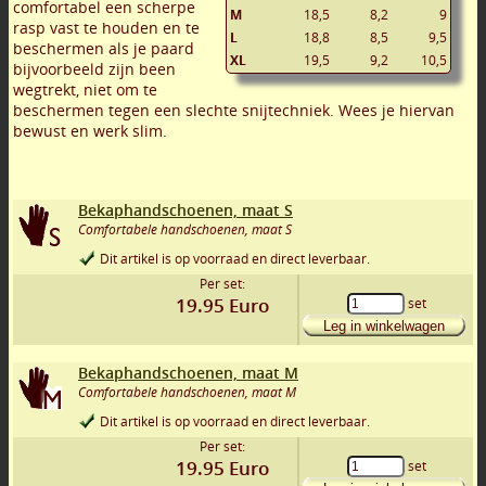
comfortabel een scherpe
M
18,5
8,2
9
rasp vast te houden en te
L
18,8
8,5
9,5
beschermen als je paard
XL
19,5
9,2
10,5
bijvoorbeeld zijn been
wegtrekt, niet om te
beschermen tegen een slechte snijtechniek. Wees je hiervan
bewust en werk slim.
Bekaphandschoenen, maat S
Comfortabele handschoenen, maat S
Dit artikel is op voorraad en direct leverbaar.
Per set:
19.95
Euro
set
Leg in winkelwagen
Bekaphandschoenen, maat M
Comfortabele handschoenen, maat M
Dit artikel is op voorraad en direct leverbaar.
Per set:
19.95
Euro
set