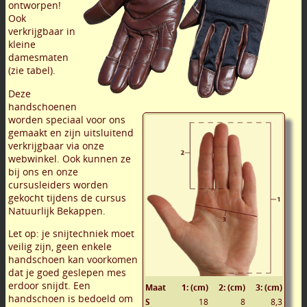
ontworpen!
Ook
verkrijgbaar in
kleine
damesmaten
(zie tabel).
Deze
handschoenen
worden speciaal voor ons
gemaakt en zijn uitsluitend
verkrijgbaar via onze
webwinkel. Ook kunnen ze
bij ons en onze
cursusleiders worden
gekocht tijdens de cursus
Natuurlijk Bekappen.
Let op: je snijtechniek moet
veilig zijn, geen enkele
handschoen kan voorkomen
dat je goed geslepen mes
erdoor snijdt. Een
Maat
1: (cm)
2: (cm)
3: (cm)
handschoen is bedoeld om
S
18
8
8,3