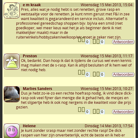
e m kraak
Woensdag 15 Mei 2013, 15:04
Pres, alles wat je nodig hebt is set renetten, grove rasp en
wetstaaltje voor de renetten. Je kunt nmm gerust met F&I in zee
want kwaliteit is gegarandeerd en service incluis. Alternatief is
professioneel gereedschap shoppen bijv. bij/via een smid (niet
goedkoper, wel meer keus wat het je als beginner denk ik niet
makkelijker maakt) maar in de
ruiterwinkels/hobbyzaken/welkoop/etc moet je zeker niet zijn.
0
0
Preston
Woensdag 15 Mei 2013, 11:17
Ok, bedankt. Dan hoop ik dat ik tijdens de cursus wel even kennis
mag maken met de s-rasp. Kan ik altijd besluiten of ik hem wel of
niet nodig heb.
0
0
Marlies Sanders
Woensdag 15 Mei 2013, 10:27
Dus je hebt zo-ie-zo een rechte hoefrasp nodig, ik vind deze dick-
rasp ook veel fijner dan menige die ik gehad heb, de mesjes en
het slijpertje heb ik ook nog nergens in die kwaliteit voor die prijs
gezien.
0
0
Helene
Dinsdag 14 Mei 2013, 17:54
Je kunt zonder srasp maar niet zonder rechte rasp! De dick
raspen van hier zijn onverbeterlijk, echt de beste en ik heb er