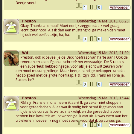
Beetje sneu!
1
0
Preston
Donderdag 16 Mei 2013, 06:25
Okay. Thanks allemaal! Moet eerlijk zeggen dat ik wel graag
'echt' zeur hoor. Als ik dan een mustangrol ga maken dan moet
hij ook wel perfect zijn, ha, ha.
0
0
Wil
Woensdag 15 Mei 2013, 21:39
Preston, ook ik beveel je de Dick hoefrasp van harte aan!! Ook de
renetten en zoals Egon al schreef: het wetstaaltje. De S-rasp is
een superleuk hebbedingetje, voor als je echt wilt zeuren over
een mooi mustangrolletje. Maar beetje handige bekapper kan dat
net zo goed met de grote hoefrasp. F & I zijn idd. Frans en Ilona ja.
Succes he?
0
0
Preston
Woensdag 15 Mei 2013, 15:44
F&I zijn Frans en Ilona neem ik aan? Ik ga zeker niet shoppen
voor gereedschap. Alles wat ik nodig heb schaf ik gewoon aan
tijdens de cursus. Is wel zo makkelijk en die gereedschappen
hebben hun kwaliteit wel bewezen ga ik van uit. Ik was even aan het
uitrekenen hoeveel ik nog moet sparen voordat ik op cursus ga.
0
0