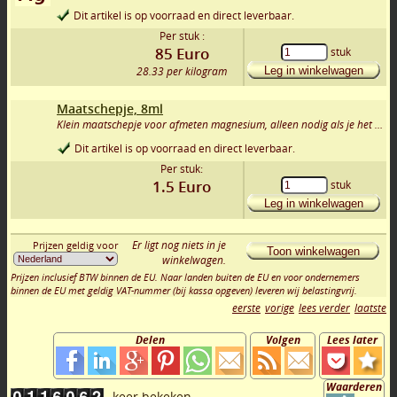
Dit artikel is op voorraad en direct leverbaar.
Per stuk :
85
Euro
stuk
28.33 per kilogram
Leg in winkelwagen
Maatschepje, 8ml
Klein maatschepje voor afmeten magnesium, alleen nodig als je het nog niet hebt
Dit artikel is op voorraad en direct leverbaar.
Per stuk:
1.5
Euro
stuk
Leg in winkelwagen
Er ligt nog niets in je
Prijzen geldig voor
Toon winkelwagen
winkelwagen.
Prijzen inclusief BTW binnen de EU. Naar landen buiten de EU en voor ondernemers
binnen de EU met geldig VAT-nummer (bij kassa opgeven) leveren wij belastingvrij.
eerste
vorige
lees verder
laatste
Delen
Volgen
Lees later
Waarderen