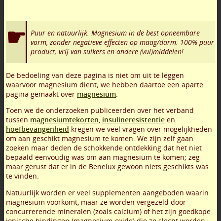
Puur en natuurlijk. Magnesium in de best opneembare
vorm, zonder negatieve effecten op maag/darm. 100% puur
product; vrij van suikers en andere (vul)middelen!
De bedoeling van deze pagina is niet om uit te leggen
waarvoor magnesium dient; we hebben daartoe een aparte
pagina gemaakt over
magnesium
.
Toen we de onderzoeken publiceerden over het verband
tussen
magnesiumtekorten
,
insulineresistentie
en
hoefbevangenheid
kregen we veel vragen over mogelijkheden
om aan geschikt magnesium te komen. We zijn zelf gaan
zoeken maar deden de schokkende ontdekking dat het niet
bepaald eenvoudig was om aan magnesium te komen; zeg
maar gerust dat er in de Benelux gewoon niets geschikts was
te vinden.
Natuurlijk worden er veel supplementen aangeboden waarin
magnesium voorkomt, maar ze worden vergezeld door
concurrerende mineralen (zoals calcium) of het zijn goedkope
ionische bindingen (magnesium-oxide) die zo slecht worden