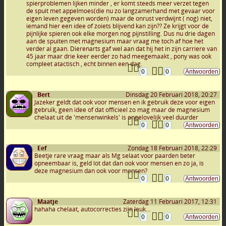
spierproblemen lijken minder , er komt steeds meer verzet tegen
de spuit met appelmoes(die nu zo langzamerhand met gevaar voor
eigen leven gegeven worden) maar de onrust verdwijnt ( nog) niet,
iemand hier een idee of zoiets blijvend kan zijn?? Ze krijgt voor de
pijnlijke spieren ook elke morgen nog pijnstilling. Dus nu drie dagen
aan de spuiten met magnesium maar vraag me toch af hoe het
verder al gaan. Dierenarts gaf wel aan dat hij het in zijn carriere van
45 jaar maar drie keer eerder zo had meegemaakt , pony was ook
compleet atactisch , echt binnen een dag.
0
0
Bert
Dinsdag 20 Februari 2018, 20:27
Jazeker geldt dat ook voor mensen en ik gebruik deze voor eigen
gebruik, geen idee of dat officieel zo mag maar de magnesium
chelaat uit de 'mensenwinkels' is ongelovelijk veel duurder
0
0
Eef
Zondag 18 Februari 2018, 22:29
Beetje rare vraag maar als Mg selaat voor paarden beter
opneembaar is, geld lot dat dan ook voor mensen en zo ja, is
deze magnesium dan ook voor mensen?
0
0
Maatje
Zaterdag 11 Februari 2017, 12:31
hahaha chelaat, autocorrecties zijn leuk...
0
0