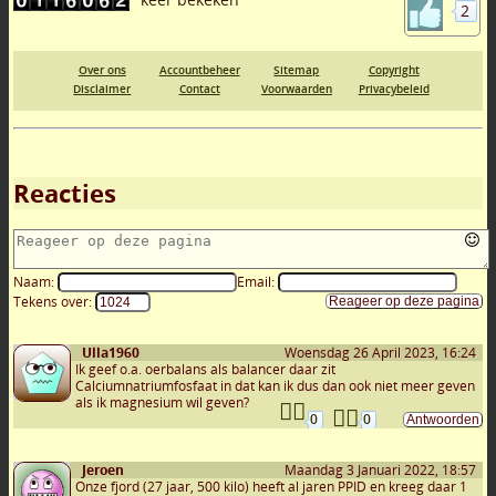
2
Over ons
Accountbeheer
Sitemap
Copyright
Disclaimer
Contact
Voorwaarden
Privacybeleid
Reacties
Naam:
Email:
Tekens over:
Ulla1960
Woensdag 26 April 2023, 16:24
Ik geef o.a. oerbalans als balancer daar zit
Calciumnatriumfosfaat in dat kan ik dus dan ook niet meer geven
als ik magnesium wil geven?
0
0
Jeroen
Maandag 3 Januari 2022, 18:57
Onze fjord (27 jaar, 500 kilo) heeft al jaren PPID en kreeg daar 1