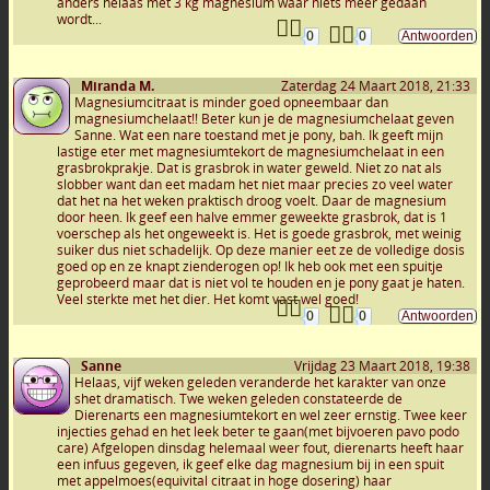
anders helaas met 3 kg magnesium waar niets meer gedaan
wordt...
0
0
Miranda M.
Zaterdag 24 Maart 2018, 21:33
Magnesiumcitraat is minder goed opneembaar dan
magnesiumchelaat!! Beter kun je de magnesiumchelaat geven
Sanne. Wat een nare toestand met je pony, bah. Ik geeft mijn
lastige eter met magnesiumtekort de magnesiumchelaat in een
grasbrokprakje. Dat is grasbrok in water geweld. Niet zo nat als
slobber want dan eet madam het niet maar precies zo veel water
dat het na het weken praktisch droog voelt. Daar de magnesium
door heen. Ik geef een halve emmer geweekte grasbrok, dat is 1
voerschep als het ongeweekt is. Het is goede grasbrok, met weinig
suiker dus niet schadelijk. Op deze manier eet ze de volledige dosis
goed op en ze knapt zienderogen op! Ik heb ook met een spuitje
geprobeerd maar dat is niet vol te houden en je pony gaat je haten.
Veel sterkte met het dier. Het komt vast wel goed!
0
0
Sanne
Vrijdag 23 Maart 2018, 19:38
Helaas, vijf weken geleden veranderde het karakter van onze
shet dramatisch. Twe weken geleden constateerde de
Dierenarts een magnesiumtekort en wel zeer ernstig. Twee keer
injecties gehad en het leek beter te gaan(met bijvoeren pavo podo
care) Afgelopen dinsdag helemaal weer fout, dierenarts heeft haar
een infuus gegeven, ik geef elke dag magnesium bij in een spuit
met appelmoes(equivital citraat in hoge dosering) haar