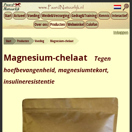
Start
Actueel
Voeding
Weide&Verzorging
Gedrag&Training
Kennis
Interactief
Over ons
Producten
Webwinkel
Colofon
Inloggen
Start
Producten
Voeding
Magnesium-chelaat
Magnesium-chelaat
Tegen
hoefbevangenheid, magnesiumtekort,
insulineresistentie