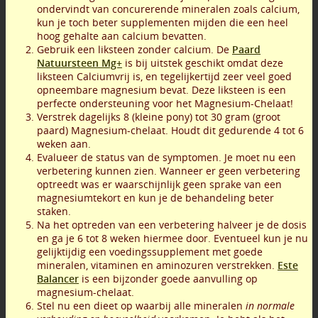
ondervindt van concurerende mineralen zoals calcium,
kun je toch beter supplementen mijden die een heel
hoog gehalte aan calcium bevatten.
Gebruik een liksteen zonder calcium. De
Paard
Natuursteen Mg+
is bij uitstek geschikt omdat deze
liksteen Calciumvrij is, en tegelijkertijd zeer veel goed
opneembare magnesium bevat. Deze liksteen is een
perfecte ondersteuning voor het Magnesium-Chelaat!
Verstrek dagelijks 8 (kleine pony) tot 30 gram (groot
paard) Magnesium-chelaat. Houdt dit gedurende 4 tot 6
weken aan.
Evalueer de status van de symptomen. Je moet nu een
verbetering kunnen zien. Wanneer er geen verbetering
optreedt was er waarschijnlijk geen sprake van een
magnesiumtekort en kun je de behandeling beter
staken.
Na het optreden van een verbetering halveer je de dosis
en ga je 6 tot 8 weken hiermee door. Eventueel kun je nu
gelijktijdig een voedingssupplement met goede
mineralen, vitaminen en aminozuren verstrekken.
Este
Balancer
is een bijzonder goede aanvulling op
magnesium-chelaat.
Stel nu een dieet op waarbij alle mineralen
in normale