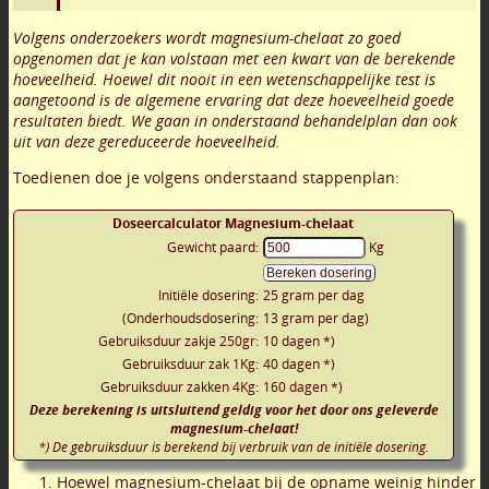
Volgens onderzoekers wordt magnesium-chelaat zo goed
opgenomen dat je kan volstaan met een kwart van de berekende
hoeveelheid. Hoewel dit nooit in een wetenschappelijke test is
aangetoond is de algemene ervaring dat deze hoeveelheid goede
resultaten biedt. We gaan in onderstaand behandelplan dan ook
uit van deze gereduceerde hoeveelheid.
Toedienen doe je volgens onderstaand stappenplan:
Doseercalculator Magnesium-chelaat
Gewicht paard:
Kg
Initiële dosering:
25
gram per dag
(Onderhoudsdosering:
13
gram per dag)
Gebruiksduur zakje 250gr:
10
dagen *)
Gebruiksduur zak 1Kg:
40
dagen *)
Gebruiksduur zakken 4Kg:
160
dagen *)
Deze berekening is uitsluitend geldig voor het door ons geleverde
magnesium-chelaat!
*) De gebruiksduur is berekend bij verbruik van de initiële dosering.
Hoewel magnesium-chelaat bij de opname weinig hinder