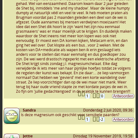
gehad. Wel van eenzaamheid. Daarom kwam daar 2 jaar geleden
de Shet bij, inmiddels 'me and my shadow'. Maar de kleine humpty
dumpty at natuurlijk véél en veel te veel. Ik heb moeten praten als
Brugman voordat pas 2 maanden geleden een deel van de wei is
afgezet. Oude aannames bij mensen verdwijnen moeizaam! Het
idee dat een Shet dik hoort te zijn 'want het zijn nou eenmaal
grasmaaiers' was er maar moeilijk uit te krijgen. En duidelijk maken
waardoor de Shet ineens niet meer kon lopen was ook niet
eenvoudig. Er moest een DA komen kijken, Metacam erin, en dan
ging het wel over. Dat klopte als een bus...voor 2 weken. Met de
kosten van DA+medicatie als wapen ben ik erin geslaagd iets
anders voor te stellen dat maar eenmalig en dus goedkoper zou
zijn. De wei werd drastisch ingeperkt met een elektrische afzetting.
De Shet krijgt sinds zondag j.l. magnesiumchelaat. Elke dag
verwijderde ik iets meer van haar pijnlijke hoefjes totdat ze volgens
de regelen der kunst was bekapt. En zie daar:... ze liep vanmorgen
normaal! Dat hebben we 'gevierd' met een korte wandeling over
straat. Ze liep voorzichtiger dan op de wei maar niet mank. Weer
terug bij haar oude vriend stapte ze met kordate pasjes de wei in.
Zo fijn om 'jullie gedachtengoed' in de praktijk te kunnen brengen!!!
1
0
Sandra
Donderdag 2 Juli 2020, 09:36
Is deze magnesium ook geschikt voor sensibele paarden?
1
-2
Jettie
Dinsdag 19 November 2019, 19:58