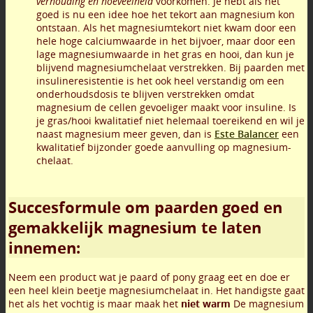
verhouding en hoeveelheid
voorkomen. Je hebt als het
goed is nu een idee hoe het tekort aan magnesium kon
ontstaan. Als het magnesiumtekort niet kwam door een
hele hoge calciumwaarde in het bijvoer, maar door een
lage magnesiumwaarde in het gras en hooi, dan kun je
blijvend magnesiumchelaat verstrekken. Bij paarden met
insulineresistentie is het ook heel verstandig om een
onderhoudsdosis te blijven verstrekken omdat
magnesium de cellen gevoeliger maakt voor insuline. Is
je gras/hooi kwalitatief niet helemaal toereikend en wil je
naast magnesium meer geven, dan is
Este Balancer
een
kwalitatief bijzonder goede aanvulling op magnesium-
chelaat.
Succesformule om paarden goed en
gemakkelijk magnesium te laten
innemen:
Neem een product wat je paard of pony graag eet en doe er
een heel klein beetje magnesiumchelaat in. Het handigste gaat
het als het vochtig is maar maak het
niet warm
De magnesium