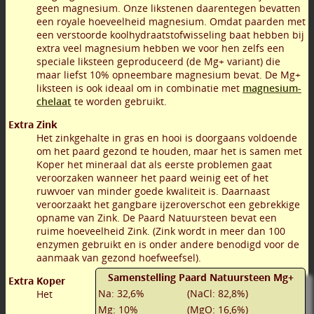
geen magnesium. Onze likstenen daarentegen bevatten
een royale hoeveelheid magnesium. Omdat paarden met
een verstoorde koolhydraatstofwisseling baat hebben bij
extra veel magnesium hebben we voor hen zelfs een
speciale liksteen geproduceerd (de Mg+ variant) die
maar liefst 10% opneembare magnesium bevat. De Mg+
liksteen is ook ideaal om in combinatie met
magnesium-
chelaat
te worden gebruikt.
Extra Zink
Het zinkgehalte in gras en hooi is doorgaans voldoende
om het paard gezond te houden, maar het is samen met
Koper het mineraal dat als eerste problemen gaat
veroorzaken wanneer het paard weinig eet of het
ruwvoer van minder goede kwaliteit is. Daarnaast
veroorzaakt het gangbare ijzeroverschot een gebrekkige
opname van Zink. De Paard Natuursteen bevat een
ruime hoeveelheid Zink. (Zink wordt in meer dan 100
enzymen gebruikt en is onder andere benodigd voor de
aanmaak van gezond hoefweefsel).
Samenstelling Paard Natuursteen Mg+
Extra Koper
Na: 32,6%
(NaCl: 82,8%)
Het
Mg: 10%
(MgO: 16,6%)