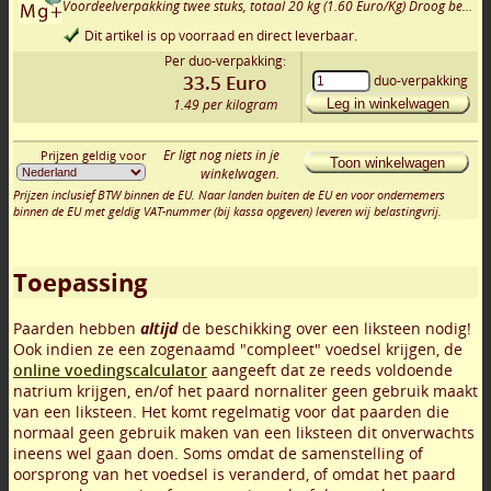
Voordeelverpakking twee stuks, totaal 20 kg (1.60 Euro/Kg) Droog bewaard = onbeperkt houdbaar!
Dit artikel is op voorraad en direct leverbaar.
Per duo-verpakking:
33.5
Euro
duo-verpakking
1.49 per kilogram
Leg in winkelwagen
Er ligt nog niets in je
Prijzen geldig voor
Toon winkelwagen
winkelwagen.
Prijzen inclusief BTW binnen de EU. Naar landen buiten de EU en voor ondernemers
binnen de EU met geldig VAT-nummer (bij kassa opgeven) leveren wij belastingvrij.
Toepassing
Paarden hebben
altijd
de beschikking over een liksteen nodig!
Ook indien ze een zogenaamd "compleet" voedsel krijgen, de
online voedingscalculator
aangeeft dat ze reeds voldoende
natrium krijgen, en/of het paard nornaliter geen gebruik maakt
van een liksteen. Het komt regelmatig voor dat paarden die
normaal geen gebruik maken van een liksteen dit onverwachts
ineens wel gaan doen. Soms omdat de samenstelling of
oorsprong van het voedsel is veranderd, of omdat het paard