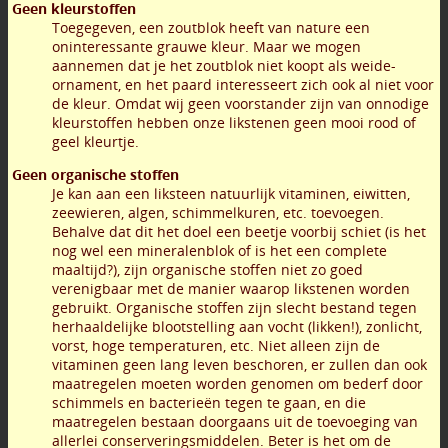
Geen kleurstoffen
Toegegeven, een zoutblok heeft van nature een
oninteressante grauwe kleur. Maar we mogen
aannemen dat je het zoutblok niet koopt als weide-
ornament, en het paard interesseert zich ook al niet voor
de kleur. Omdat wij geen voorstander zijn van onnodige
kleurstoffen hebben onze likstenen geen mooi rood of
geel kleurtje.
Geen organische stoffen
Je kan aan een liksteen natuurlijk vitaminen, eiwitten,
zeewieren, algen, schimmelkuren, etc. toevoegen.
Behalve dat dit het doel een beetje voorbij schiet (is het
nog wel een mineralenblok of is het een complete
maaltijd?), zijn organische stoffen niet zo goed
verenigbaar met de manier waarop likstenen worden
gebruikt. Organische stoffen zijn slecht bestand tegen
herhaaldelijke blootstelling aan vocht (likken!), zonlicht,
vorst, hoge temperaturen, etc. Niet alleen zijn de
vitaminen geen lang leven beschoren, er zullen dan ook
maatregelen moeten worden genomen om bederf door
schimmels en bacterieën tegen te gaan, en die
maatregelen bestaan doorgaans uit de toevoeging van
allerlei conserveringsmiddelen. Beter is het om de