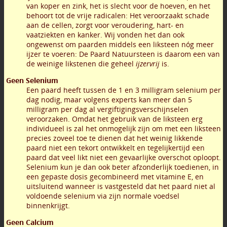
van koper en zink, het is slecht voor de hoeven, en het
behoort tot de vrije radicalen: Het veroorzaakt schade
aan de cellen, zorgt voor veroudering, hart- en
vaatziekten en kanker. Wij vonden het dan ook
ongewenst om paarden middels een liksteen nóg meer
ijzer te voeren: De Paard Natuursteen is daarom een van
de weinige likstenen die geheel
ijzervrij
is.
Geen Selenium
Een paard heeft tussen de 1 en 3 milligram selenium per
dag nodig, maar volgens experts kan meer dan 5
milligram per dag al vergiftigingsverschijnselen
veroorzaken. Omdat het gebruik van de liksteen erg
individueel is zal het onmogelijk zijn om met een liksteen
precies zoveel toe te dienen dat het weinig likkende
paard niet een tekort ontwikkelt en tegelijkertijd een
paard dat veel likt niet een gevaarlijke overschot oploopt.
Selenium kun je dan ook beter afzonderlijk toedienen, in
een gepaste dosis gecombineerd met vitamine E, en
uitsluitend wanneer is vastgesteld dat het paard niet al
voldoende selenium via zijn normale voedsel
binnenkrijgt.
Geen Calcium