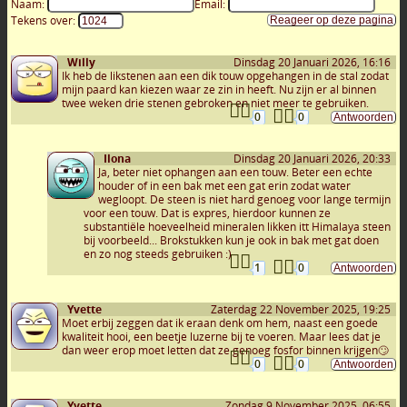
Naam:
Email:
Tekens over:
Willy
Dinsdag 20 Januari 2026, 16:16
Ik heb de likstenen aan een dik touw opgehangen in de stal zodat
mijn paard kan kiezen waar ze zin in heeft. Nu zijn er al binnen
twee weken drie stenen gebroken en niet meer te gebruiken.
0
0
Ilona
Dinsdag 20 Januari 2026, 20:33
Ja, beter niet ophangen aan een touw. Beter een echte
houder of in een bak met een gat erin zodat water
wegloopt. De steen is niet hard genoeg voor lange termijn
voor een touw. Dat is expres, hierdoor kunnen ze
substantiële hoeveelheid mineralen likken itt Himalaya steen
bij voorbeeld... Brokstukken kun je ook in bak met gat doen
en zo nog steeds gebruiken :)
1
0
Yvette
Zaterdag 22 November 2025, 19:25
Moet erbij zeggen dat ik eraan denk om hem, naast een goede
kwaliteit hooi, een beetje luzerne bij te voeren. Maar lees dat je
dan weer erop moet letten dat ze genoeg fosfor binnen krijgen🙄
0
0
Yvette
Zondag 9 November 2025, 06:55