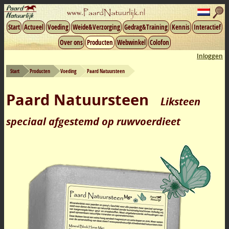
Start
Actueel
Voeding
Weide&Verzorging
Gedrag&Training
Kennis
Interactief
Over ons
Producten
Webwinkel
Colofon
Inloggen
Start
Producten
Voeding
Paard Natuursteen
Paard Natuursteen
Liksteen
speciaal afgestemd op ruwvoerdieet