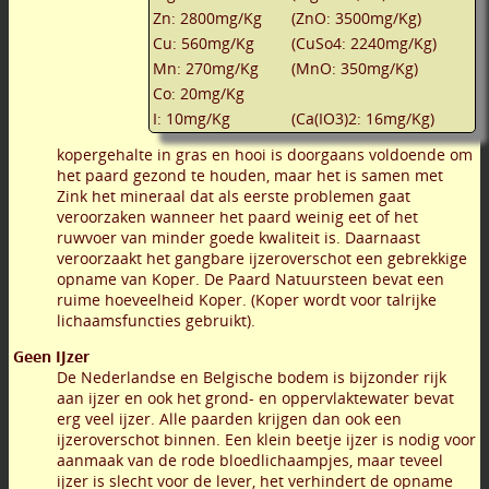
Zn: 2800mg/Kg
(ZnO: 3500mg/Kg)
Cu: 560mg/Kg
(CuSo4: 2240mg/Kg)
Mn: 270mg/Kg
(MnO: 350mg/Kg)
Co: 20mg/Kg
I: 10mg/Kg
(Ca(IO3)2: 16mg/Kg)
kopergehalte in gras en hooi is doorgaans voldoende om
het paard gezond te houden, maar het is samen met
Zink het mineraal dat als eerste problemen gaat
veroorzaken wanneer het paard weinig eet of het
ruwvoer van minder goede kwaliteit is. Daarnaast
veroorzaakt het gangbare ijzeroverschot een gebrekkige
opname van Koper. De Paard Natuursteen bevat een
ruime hoeveelheid Koper. (Koper wordt voor talrijke
lichaamsfuncties gebruikt).
Geen IJzer
De Nederlandse en Belgische bodem is bijzonder rijk
aan ijzer en ook het grond- en oppervlaktewater bevat
erg veel ijzer. Alle paarden krijgen dan ook een
ijzeroverschot binnen. Een klein beetje ijzer is nodig voor
aanmaak van de rode bloedlichaampjes, maar teveel
ijzer is slecht voor de lever, het verhindert de opname