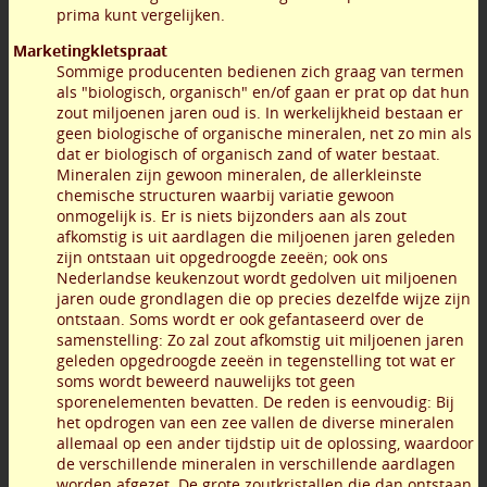
prima kunt vergelijken.
Marketingkletspraat
Sommige producenten bedienen zich graag van termen
als "biologisch, organisch" en/of gaan er prat op dat hun
zout miljoenen jaren oud is. In werkelijkheid bestaan er
geen biologische of organische mineralen, net zo min als
dat er biologisch of organisch zand of water bestaat.
Mineralen zijn gewoon mineralen, de allerkleinste
chemische structuren waarbij variatie gewoon
onmogelijk is. Er is niets bijzonders aan als zout
afkomstig is uit aardlagen die miljoenen jaren geleden
zijn ontstaan uit opgedroogde zeeën; ook ons
Nederlandse keukenzout wordt gedolven uit miljoenen
jaren oude grondlagen die op precies dezelfde wijze zijn
ontstaan. Soms wordt er ook gefantaseerd over de
samenstelling: Zo zal zout afkomstig uit miljoenen jaren
geleden opgedroogde zeeën in tegenstelling tot wat er
soms wordt beweerd nauwelijks tot geen
sporenelementen bevatten. De reden is eenvoudig: Bij
het opdrogen van een zee vallen de diverse mineralen
allemaal op een ander tijdstip uit de oplossing, waardoor
de verschillende mineralen in verschillende aardlagen
worden afgezet. De grote zoutkristallen die dan ontstaan