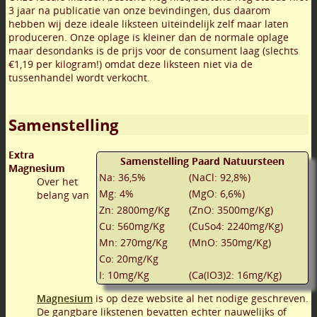
3 jaar na publicatie van onze bevindingen, dus daarom
hebben wij deze ideale liksteen uiteindelijk zelf maar laten
produceren. Onze oplage is kleiner dan de normale oplage
maar desondanks is de prijs voor de consument laag (slechts
€1,19 per kilogram!) omdat deze liksteen niet via de
tussenhandel wordt verkocht.
Samenstelling
Extra
Samenstelling Paard Natuursteen
Magnesium
Na: 36,5%
(NaCl: 92,8%)
Over het
Mg: 4%
(MgO: 6,6%)
belang van
Zn: 2800mg/Kg
(ZnO: 3500mg/Kg)
Cu: 560mg/Kg
(CuSo4: 2240mg/Kg)
Mn: 270mg/Kg
(MnO: 350mg/Kg)
Co: 20mg/Kg
I: 10mg/Kg
(Ca(IO3)2: 16mg/Kg)
Magnesium
is op deze website al het nodige geschreven.
De gangbare likstenen bevatten echter nauwelijks of