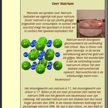
Over Natrium
Wanneer we spreken over Natrium
bedoelen we eigenlijk niet puur natrium.
Zuiver natrium is op zijn zachts gezegd
ongeschikt voor consumptie: in contact met
zuurstof vliegt het spontaan in brand, en
in contact met speeksel explodeert het.
Natrium wordt doorgaans
geconsumeerd als verbinding
met chloor. Nou is chloor ook
geen lieverdje: in de eerste
wereldoorlog werd het gebruikt
als gifgas. Maar het wonderlijke
is dat de verbinding tussen
natrium en chloor het zeer
stabiele natriumchloride
oplevert. Natriumchloride is de
scheikundige naam voor...
keukenzout!
Het atoomgewicht van natrium is 11, het atoomgewicht van
chloor is 17. Reken je dit om naar procenten dan neemt het
natrium 39% van het gewicht van keukenzout voor zijn
rekening. Het aandeel natrium van een liksteen kan dus nooit
hoger worden dan 39%. In de meeste likstenen bedraagt het
percentage natrium 38%. De rest is dan chloor, en dan blijft er