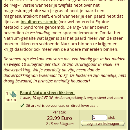
de "Mg+" versie wanneer je twijfels hebt over het
magnesiumgehalte van je gras of hooi, je paard een
magnesiumtekort heeft, en/of wanneer je een paard hebt dat
lijdt aan
insulineresistentie
(ook wel onterecht Equine
Metabolic Syndrome genoemd). De Mg+ variant bevat
bovendien
in verhouding
meer sporenelementen: Omdat het
Natrium-gehalte wat lager is zal het paard meer van de steen
moeten likken om voldoende Natrium binnen te krijgen en
krijgt daardoor ook meer van de andere mineralen binnen.
De stenen zijn vierkant van vorm met een handig gat in het midden
en wegen 10 kilogram per stuk. Ze zijn verkrijgbaar in enkel- en
duoverpakking. Wil je voordelig uit zijn, neem dan de
duoverpakking van tweemaal 10 kg. De likstenen zijn namelijk, mits
droog bewaard, in principe oneindig houdbaar!
Paard Natuursteen liksteen
1 stuks, 10 kg (LET OP, de duoverpakking is omgerekend veel voordeliger!)
Dit artikel is op voorraad en direct leverbaar.
Per stuk:
23.99
Euro
stuk
2.15 per kilogram
Leg in winkelwagen