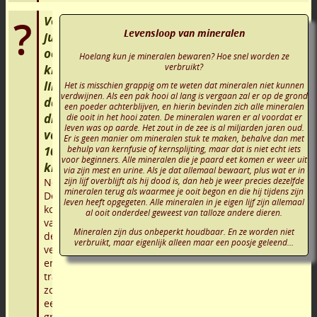
Verkopen
Levensloop van mineralen
jullie
ook
Hoelang kun je mineralen bewaren? Hoe snel worden ze
verbruikt?
kleinere
likstenen
Het is misschien grappig om te weten dat mineralen niet kunnen
verdwijnen. Als een pak hooi al lang is vergaan zal er op de grond
dan
een poeder achterblijven, en hierin bevinden zich alle mineralen
die
die ooit in het hooi zaten. De mineralen waren er al voordat er
leven was op aarde. Het zout in de zee is al miljarden jaren oud.
van
Er is geen manier om mineralen stuk te maken, behalve dan met
10
behulp van kernfusie of kernsplijting, maar dat is niet echt iets
voor beginners. Alle mineralen die je paard eet komen er weer uit
kilo?
via zijn mest en urine. Als je dat allemaal bewaart, plus wat er in
Nee.
zijn lijf overblijft als hij dood is, dan heb je weer precies dezelfde
mineralen terug als waarmee je ooit begon en die hij tijdens zijn
De
leven heeft opgegeten. Alle mineralen in je eigen lijf zijn allemaal
kosten
al ooit onderdeel geweest van talloze andere dieren.
van
Mineralen zijn dus onbeperkt houdbaar. En ze worden niet
de
verbruikt, maar eigenlijk alleen maar een poosje geleend...
verpakking
en
transport
zouden
een
groter