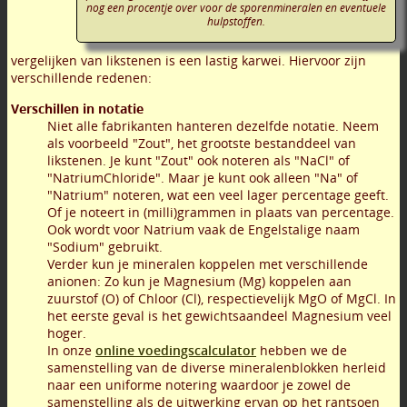
nog een procentje over voor de sporenmineralen en eventuele
hulpstoffen.
vergelijken van likstenen is een lastig karwei. Hiervoor zijn
verschillende redenen:
Verschillen in notatie
Niet alle fabrikanten hanteren dezelfde notatie. Neem
als voorbeeld "Zout", het grootste bestanddeel van
likstenen. Je kunt "Zout" ook noteren als "NaCl" of
"NatriumChloride". Maar je kunt ook alleen "Na" of
"Natrium" noteren, wat een veel lager percentage geeft.
Of je noteert in (milli)grammen in plaats van percentage.
Ook wordt voor Natrium vaak de Engelstalige naam
"Sodium" gebruikt.
Verder kun je mineralen koppelen met verschillende
anionen: Zo kun je Magnesium (Mg) koppelen aan
zuurstof (O) of Chloor (Cl), respectievelijk MgO of MgCl. In
het eerste geval is het gewichtsaandeel Magnesium veel
hoger.
In onze
online voedingscalculator
hebben we de
samenstelling van de diverse mineralenblokken herleid
naar een uniforme notering waardoor je zowel de
samenstelling als de uitwerking ervan op het rantsoen