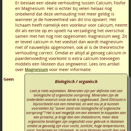
Er bestaat een ideale verhouding tussen Calcium, Fosfor
en Magnesium. Het is echter bij velen helaas nog
onbekend dat deze verhouding niet meer geldig is
wanneer je de hoeveelheid van dit trio opvoert. Het
lichaam heeft namelijk een voorkeur voor calcium, neemt
dit als eerste op en spoelt na verzadiging het overschot
samen met het nog niet opgenomen magnesium weg. Zit
er teveel calcium in het voedsel dan wordt magnesium
niet of nauwelijks opgenomen, ook al is de theoretische
verhouding correct. Omdat er altijd al genoeg calcium in
paardenvoeding voorkomt is extra calcium toevoegen
middels een liksteen dus ongewenst. Lees ons artikel
over
Magnesium
voor meer informatie.
Geen
Biologisch / organisch
Laat je niets wijsmaken. Mineralen zijn per definitie niet van
biologische of organische oorsprong. Mineralen zijn de
onderdelen waaruit onze aarde is opgebouwd. Zand (Silicium) is
bijvoorbeeld ook een mineraal, en wat zou je je kunnen
voorstellen bij "zuiver zand van biologische of organische
oorsprong"? Het is wel mogelijk om een element te koppelen aan
een proteïne, je krijgt dan een chelaatvorm, maar deze
organische bindingen zijn ongeschikt voor gebruik in likstenen
omdat ze gevoelig zijn voor vocht, zonlicht, hoge temperaturen,
vorst, bacterieën en schimmels. In onze likstenen wordt dan ook