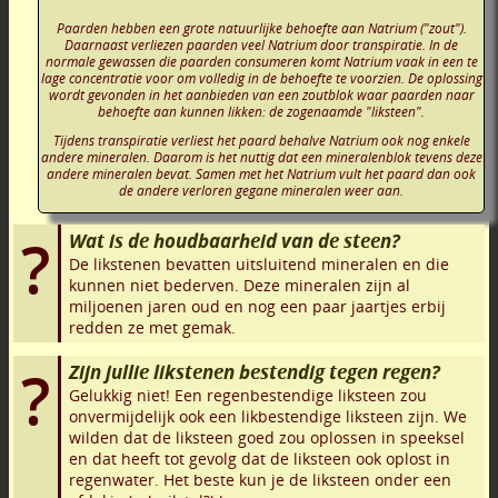
Paarden hebben een grote natuurlijke behoefte aan Natrium ("zout").
Daarnaast verliezen paarden veel Natrium door transpiratie. In de
normale gewassen die paarden consumeren komt Natrium vaak in een te
lage concentratie voor om volledig in de behoefte te voorzien. De oplossing
wordt gevonden in het aanbieden van een zoutblok waar paarden naar
behoefte aan kunnen likken: de zogenaamde "liksteen".
Tijdens transpiratie verliest het paard behalve Natrium ook nog enkele
andere mineralen. Daarom is het nuttig dat een mineralenblok tevens deze
andere mineralen bevat. Samen met het Natrium vult het paard dan ook
de andere verloren gegane mineralen weer aan.
Wat is de houdbaarheid van de steen?
De likstenen bevatten uitsluitend mineralen en die
kunnen niet bederven. Deze mineralen zijn al
miljoenen jaren oud en nog een paar jaartjes erbij
redden ze met gemak.
Zijn jullie likstenen bestendig tegen regen?
Gelukkig niet! Een regenbestendige liksteen zou
onvermijdelijk ook een likbestendige liksteen zijn. We
wilden dat de liksteen goed zou oplossen in speeksel
en dat heeft tot gevolg dat de liksteen ook oplost in
regenwater. Het beste kun je de liksteen onder een