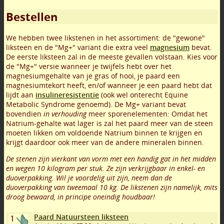
Bestellen
We hebben twee likstenen in het assortiment: de "gewone"
liksteen en de "Mg+" variant die extra veel
magnesium
bevat.
De eerste liksteen zal in de meeste gevallen volstaan. Kies voor
de "Mg+" versie wanneer je twijfels hebt over het
magnesiumgehalte van je gras of hooi, je paard een
magnesiumtekort heeft, en/of wanneer je een paard hebt dat
lijdt aan
insulineresistentie
(ook wel onterecht Equine
Metabolic Syndrome genoemd). De Mg+ variant bevat
bovendien
in verhouding
meer sporenelementen: Omdat het
Natrium-gehalte wat lager is zal het paard meer van de steen
moeten likken om voldoende Natrium binnen te krijgen en
krijgt daardoor ook meer van de andere mineralen binnen.
De stenen zijn vierkant van vorm met een handig gat in het midden
en wegen 10 kilogram per stuk. Ze zijn verkrijgbaar in enkel- en
duoverpakking. Wil je voordelig uit zijn, neem dan de
duoverpakking van tweemaal 10 kg. De likstenen zijn namelijk, mits
droog bewaard, in principe oneindig houdbaar!
Paard Natuursteen liksteen