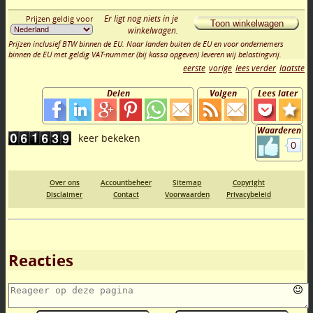
Er ligt nog niets in je
Prijzen geldig voor
Toon winkelwagen
winkelwagen.
Prijzen inclusief BTW binnen de EU. Naar landen buiten de EU en voor ondernemers
binnen de EU met geldig VAT-nummer (bij kassa opgeven) leveren wij belastingvrij.
eerste
vorige
lees verder
laatste
Delen
Volgen
Lees later
Waarderen
0
Over ons
Accountbeheer
Sitemap
Copyright
Disclaimer
Contact
Voorwaarden
Privacybeleid
Reacties