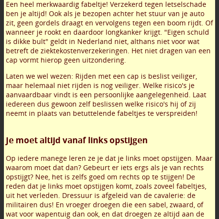
Een heel merkwaardig fabeltje! Verzekerd tegen letselschade
ben je altijd! Ook als je bezopen achter het stuur van je auto
zit, geen gordels draagt en vervolgens tegen een boom rijdt. Of
wanneer je rookt en daardoor longkanker krijgt. "Eigen schuld
is dikke bult" geldt in Nederland niet, althans niet voor wat
betreft de ziektekostenverzekeringen. Het niet dragen van een
cap vormt hierop geen uitzondering.
Laten we wel wezen: Rijden met een cap is beslist veiliger,
maar helemaal niet rijden is nog veiliger. Welke risico's je
aanvaardbaar vindt is een persoonlijke aangelegenheid. Laat
iedereen dus gewoon zelf beslissen welke risico's hij of zij
neemt in plaats van betuttelende fabeltjes te verspreiden!
Je moet altijd vanaf links opstijgen
Op iedere manege leren ze je dat je links moet opstijgen. Maar
waarom moet dat dan? Gebeurt er iets ergs als je van rechts
opstijgt? Nee, het is zelfs goed om rechts op te stijgen! De
reden dat je links moet opstijgen komt, zoals zoveel fabeltjes,
uit het verleden. Dressuur is afgeleid van de cavalerie: de
militairen dus! En vroeger droegen die een sabel, zwaard, of
wat voor wapentuig dan ook, en dat droegen ze altijd aan de