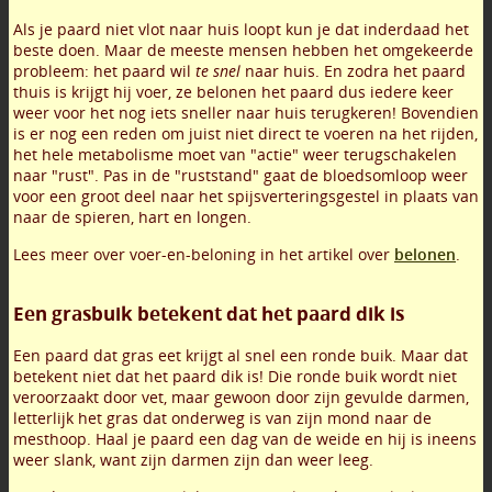
Als je paard niet vlot naar huis loopt kun je dat inderdaad het
beste doen. Maar de meeste mensen hebben het omgekeerde
probleem: het paard wil
te snel
naar huis. En zodra het paard
thuis is krijgt hij voer, ze belonen het paard dus iedere keer
weer voor het nog iets sneller naar huis terugkeren! Bovendien
is er nog een reden om juist niet direct te voeren na het rijden,
het hele metabolisme moet van "actie" weer terugschakelen
naar "rust". Pas in de "ruststand" gaat de bloedsomloop weer
voor een groot deel naar het spijsverteringsgestel in plaats van
naar de spieren, hart en longen.
Lees meer over voer-en-beloning in het artikel over
belonen
.
Een grasbuik betekent dat het paard dik is
Een paard dat gras eet krijgt al snel een ronde buik. Maar dat
betekent niet dat het paard dik is! Die ronde buik wordt niet
veroorzaakt door vet, maar gewoon door zijn gevulde darmen,
letterlijk het gras dat onderweg is van zijn mond naar de
mesthoop. Haal je paard een dag van de weide en hij is ineens
weer slank, want zijn darmen zijn dan weer leeg.