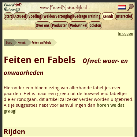
Start
Actueel
Voeding
Weide&Verzorging
Gedrag&Training
Kennis
Interactief
Over ons
Producten
Webwinkel
Colofon
Inloggen
Start
Kennis
Feiten en Fabels
Feiten en Fabels
Ofwel: waar- en
onwaarheden
Hieronder een bloemlezing van allerhande fabeltjes over
paarden. Het is maar een greep uit de hoeveelheid fabeltjes
die er rondgaan; dit artikel zal zeker verder worden uitgebreid.
Als je suggesties hebt voor aanvullingen dan
horen we dat
graag!
Rijden