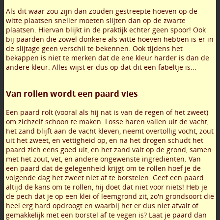
Als dit waar zou zijn dan zouden gestreepte hoeven op de
witte plaatsen sneller moeten slijten dan op de zwarte
plaatsen. Hiervan blijkt in de praktijk echter geen spoor! Ook
bij paarden die zowel donkere als witte hoeven hebben is er in
de slijtage geen verschil te bekennen. Ook tijdens het
bekappen is niet te merken dat de ene kleur harder is dan de
andere kleur. Alles wijst er dus op dat dit een fabeltje is...
Van rollen wordt een paard vies
Een paard rolt (vooral als hij nat is van de regen of het zweet)
om zichzelf schoon te maken. Losse haren vallen uit de vacht,
het zand blijft aan de vacht kleven, neemt overtollig vocht, zout
uit het zweet, en vettigheid op, en na het drogen schudt het
paard zich eens goed uit, en het zand valt op de grond, samen
met het zout, vet, en andere ongewenste ingrediënten. Van
een paard dat de gelegenheid krijgt om te rollen hoef je de
volgende dag het zweet niet af te borstelen. Geef een paard
altijd de kans om te rollen, hij doet dat niet voor niets! Heb je
de pech dat je op een klei of leemgrond zit, zo'n grondsoort die
heel erg hard opdroogt en waarbij het er dus niet afvalt of
gemakkelijk met een borstel af te vegen is? Laat je paard dan