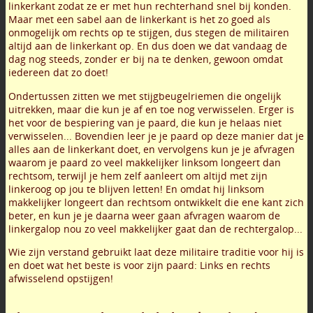
linkerkant zodat ze er met hun rechterhand snel bij konden.
Maar met een sabel aan de linkerkant is het zo goed als
onmogelijk om rechts op te stijgen, dus stegen de militairen
altijd aan de linkerkant op. En dus doen we dat vandaag de
dag nog steeds, zonder er bij na te denken, gewoon omdat
iedereen dat zo doet!
Ondertussen zitten we met stijgbeugelriemen die ongelijk
uitrekken, maar die kun je af en toe nog verwisselen. Erger is
het voor de bespiering van je paard, die kun je helaas niet
verwisselen... Bovendien leer je je paard op deze manier dat je
alles aan de linkerkant doet, en vervolgens kun je je afvragen
waarom je paard zo veel makkelijker linksom longeert dan
rechtsom, terwijl je hem zelf aanleert om altijd met zijn
linkeroog op jou te blijven letten! En omdat hij linksom
makkelijker longeert dan rechtsom ontwikkelt die ene kant zich
beter, en kun je je daarna weer gaan afvragen waarom de
linkergalop nou zo veel makkelijker gaat dan de rechtergalop...
Wie zijn verstand gebruikt laat deze militaire traditie voor hij is
en doet wat het beste is voor zijn paard: Links en rechts
afwisselend opstijgen!