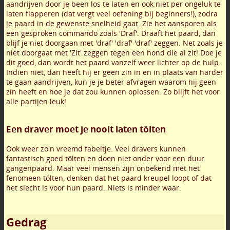
aandrijven door je been los te laten en ook niet per ongeluk te
laten flapperen (dat vergt veel oefening bij beginners!), zodra
je paard in de gewenste snelheid gaat. Zie het aansporen als
een gesproken commando zoals 'Draf'. Draaft het paard, dan
blijf je niet doorgaan met 'draf' 'draf' 'draf' zeggen. Net zoals je
niet doorgaat met 'Zit' zeggen tegen een hond die al zit! Doe je
dit goed, dan wordt het paard vanzelf weer lichter op de hulp.
Indien niet, dan heeft hij er geen zin in en in plaats van harder
te gaan aandrijven, kun je je beter afvragen waarom hij geen
zin heeft en hoe je dat zou kunnen oplossen. Zo blijft het voor
alle partijen leuk!
Een draver moet je nooit laten tölten
Ook weer zo'n vreemd fabeltje. Veel dravers kunnen
fantastisch goed tölten en doen niet onder voor een duur
gangenpaard. Maar veel mensen zijn onbekend met het
fenomeen tölten, denken dat het paard kreupel loopt of dat
het slecht is voor hun paard. Niets is minder waar.
Gedrag