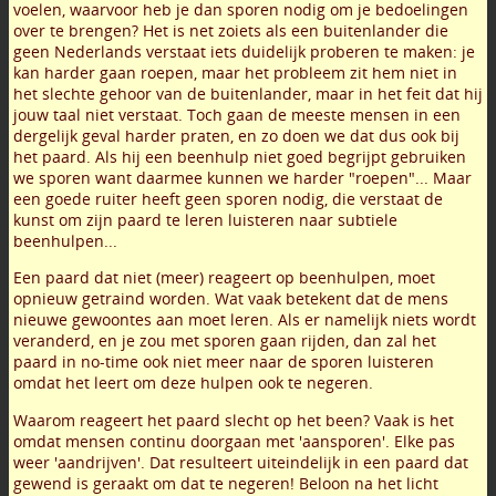
voelen, waarvoor heb je dan sporen nodig om je bedoelingen
over te brengen? Het is net zoiets als een buitenlander die
geen Nederlands verstaat iets duidelijk proberen te maken: je
kan harder gaan roepen, maar het probleem zit hem niet in
het slechte gehoor van de buitenlander, maar in het feit dat hij
jouw taal niet verstaat. Toch gaan de meeste mensen in een
dergelijk geval harder praten, en zo doen we dat dus ook bij
het paard. Als hij een beenhulp niet goed begrijpt gebruiken
we sporen want daarmee kunnen we harder "roepen"... Maar
een goede ruiter heeft geen sporen nodig, die verstaat de
kunst om zijn paard te leren luisteren naar subtiele
beenhulpen...
Een paard dat niet (meer) reageert op beenhulpen, moet
opnieuw getraind worden. Wat vaak betekent dat de mens
nieuwe gewoontes aan moet leren. Als er namelijk niets wordt
veranderd, en je zou met sporen gaan rijden, dan zal het
paard in no-time ook niet meer naar de sporen luisteren
omdat het leert om deze hulpen ook te negeren.
Waarom reageert het paard slecht op het been? Vaak is het
omdat mensen continu doorgaan met 'aansporen'. Elke pas
weer 'aandrijven'. Dat resulteert uiteindelijk in een paard dat
gewend is geraakt om dat te negeren! Beloon na het licht