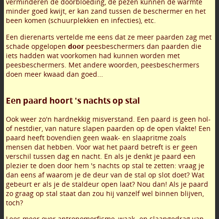
verminderen de doorbloeding, de pezen kunnen de warmte
minder goed kwijt, er kan zand tussen de beschermer en het
been komen (schuurplekken en infecties), etc.
Een dierenarts vertelde me eens dat ze meer paarden zag met
schade opgelopen
door
peesbeschermers dan paarden die
iets hadden wat voorkomen had kunnen worden met
peesbeschermers. Met andere woorden, peesbeschermers
doen meer kwaad dan goed...
Een paard hoort 's nachts op stal
Ook weer zo'n hardnekkig misverstand. Een paard is geen hol-
of nestdier, van nature slapen paarden op de open vlakte! Een
paard heeft bovendien geen waak- en slaapritme zoals
mensen dat hebben. Voor wat het paard betreft is er geen
verschil tussen dag en nacht. En als je denkt je paard een
plezier te doen door hem 's nachts op stal te zetten: vraag je
dan eens af waarom je de deur van de stal op slot doet? Wat
gebeurt er als je de staldeur open laat? Nou dan! Als je paard
zo graag op stal staat dan zou hij vanzelf wel binnen blijven,
toch?
Lees meer over antropomorfisme, waak- en slaapgedrag van