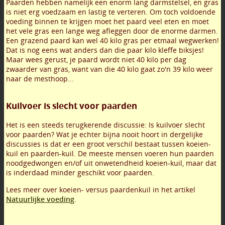
Paarden hebben namelijk een enorm lang darmstelsel, en gras
is niet erg voedzaam en lastig te verteren. Om toch voldoende
voeding binnen te krijgen moet het paard veel eten en moet
het vele gras een lange weg afleggen door de enorme darmen.
Een grazend paard kan wel 40 kilo gras per etmaal wegwerken!
Dat is nog eens wat anders dan die paar kilo kleffe biksjes!
Maar wees gerust, je paard wordt niet 40 kilo per dag
zwaarder van gras, want van die 40 kilo gaat zo'n 39 kilo weer
naar de mesthoop...
Kuilvoer is slecht voor paarden
Het is een steeds terugkerende discussie: Is kuilvoer slecht
voor paarden? Wat je echter bijna nooit hoort in dergelijke
discussies is dat er een groot verschil bestaat tussen koeien-
kuil en paarden-kuil. De meeste mensen voeren hun paarden
noodgedwongen en/of uit onwetendheid koeien-kuil, maar dat
is inderdaad minder geschikt voor paarden.
Lees meer over koeien- versus paardenkuil in het artikel
Natuurlijke voeding
.