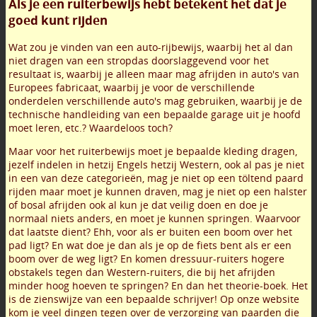
Als je een ruiterbewijs hebt betekent het dat je
goed kunt rijden
Wat zou je vinden van een auto-rijbewijs, waarbij het al dan
niet dragen van een stropdas doorslaggevend voor het
resultaat is, waarbij je alleen maar mag afrijden in auto's van
Europees fabricaat, waarbij je voor de verschillende
onderdelen verschillende auto's mag gebruiken, waarbij je de
technische handleiding van een bepaalde garage uit je hoofd
moet leren, etc.? Waardeloos toch?
Maar voor het ruiterbewijs moet je bepaalde kleding dragen,
jezelf indelen in hetzij Engels hetzij Western, ook al pas je niet
in een van deze categorieën, mag je niet op een töltend paard
rijden maar moet je kunnen draven, mag je niet op een halster
of bosal afrijden ook al kun je dat veilig doen en doe je
normaal niets anders, en moet je kunnen springen. Waarvoor
dat laatste dient? Ehh, voor als er buiten een boom over het
pad ligt? En wat doe je dan als je op de fiets bent als er een
boom over de weg ligt? En komen dressuur-ruiters hogere
obstakels tegen dan Western-ruiters, die bij het afrijden
minder hoog hoeven te springen? En dan het theorie-boek. Het
is de zienswijze van een bepaalde schrijver! Op onze website
kom je veel dingen tegen over de verzorging van paarden die